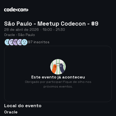
São Paulo - Meetup Codecon - #9
28 de abril de 2026
·
19:00 - 21:30
Oracle · São Paulo
97 inscritos
Este evento já aconteceu
Obrigado por participar! Fique de olho nos
próximos eventos.
Local do evento
Oracle