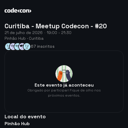
Curitiba - Meetup Codecon - #20
21 de julho de 2026
·
19:00 - 21:30
Pinhão Hub · Curitiba
67 inscritos
Este evento já aconteceu
Obrigado por participar! Fique de olho nos
próximos eventos.
Local do evento
Pinhão Hub