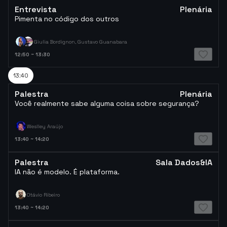
Entrevista
Plenária
Pimenta no código dos outros
Giulia Bordignon, Gustavo Guanabara
12:50
~
13:30
13:40
Palestra
Plenária
Você realmente sabe alguma coisa sobre segurança?
Weslley Araújo
13:40
~
14:20
Palestra
Sala Dados&IA
IA não é modelo. É plataforma.
Otávio Ribeiro
13:40
~
14:20