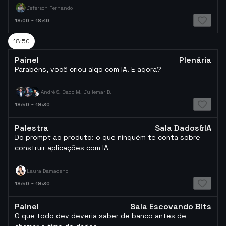
Jeferson Fernando
18:00
~
18:40
18:50
Painel
Plenária
Parabéns, você criou algo com IA. E agora?
André S., Caco M., Juliemar B.
18:50
~
19:30
Palestra
Sala Dados&IA
Do prompt ao produto: o que ninguém te conta sobre
construir aplicações com IA
Laura Damaceno
18:50
~
19:30
Painel
Sala Escovando Bits
O que todo dev deveria saber de banco antes de