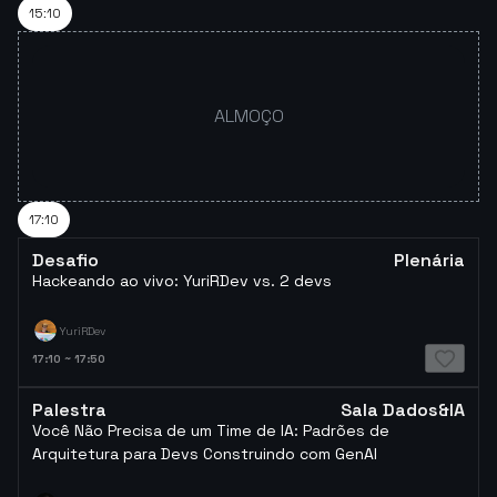
15:10
ALMOÇO
17:10
Desafio
Plenária
Hackeando ao vivo: YuriRDev vs. 2 devs
YuriRDev
17:10
~
17:50
Palestra
Sala Dados&IA
Você Não Precisa de um Time de IA: Padrões de
Arquitetura para Devs Construindo com GenAI