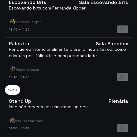
Escovando Bits
Sala Escovando Bits
Escovando bits com Fernanda Kipper
Fernanda Kipper
13:40
~
14:20
Palestra
Sala Sandbox
Por que eu intencionalmente piorei o meu site, ou: como
criar um portfólio útil e com personalidade
Rafael Camargo
13:40
~
14:20
14:30
Stand Up
Plenária
Isso não deveria ser um stand-up dev
Rodrigo Pokemaobr
14:30
~
15:10