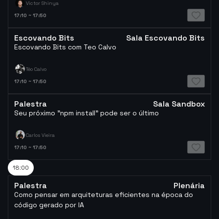
Victor Shinya
17:10
~
17:50
Escovando Bits
Sala Escovando Bits
Escovando Bits com Teo Calvo
Téo Calvo
17:10
~
17:50
Palestra
Sala Sandbox
Seu próximo "npm install" pode ser o último
Carlos Vieira
17:10
~
17:50
18:00
Palestra
Plenária
Como pensar em arquiteturas eficientes na época do
código gerado por IA