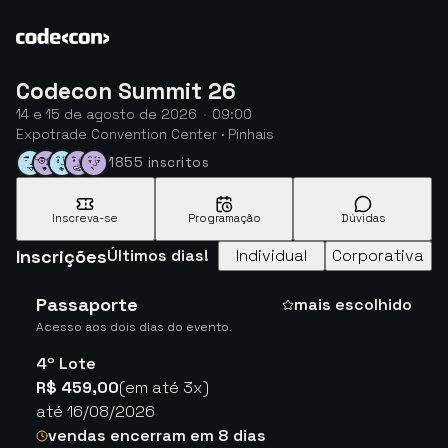
Codecon Summit 26
14 e 15 de agosto de 2026
·
09:00
Expotrade Convention Center · Pinhais
1855 inscritos
Inscreva-se
Programação
Dúvidas
Inscrições
Últimos dias!
Individual
Corporativa
Passaporte
mais escolhido
Acesso aos dois dias do evento.
4º Lote
R$ 459,00
(em até 3x)
até 16/08/2026
vendas encerram em 8 dias