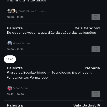
chamar o time de dados
Téo C., Otávio R., Luan M.
18:50
~
19:30
Palestra
Sala Sandbox
De desenvolvedor a guardião da saúde das aplicações
Monica Santos
18:50
~
19:30
19:40
Palestra
Plenária
Pilares da Escalabilidade — Tecnologias Envelhecem,
Fundamentos Permanecem
Rafael Ponte
19:40
~
20:20
Palestra
Sala Dados&IA