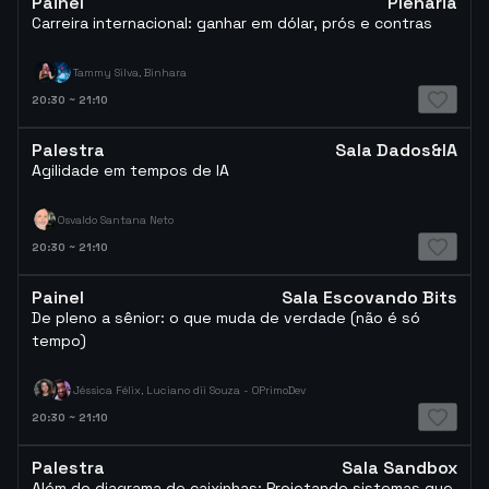
Painel
Plenária
Carreira internacional: ganhar em dólar, prós e contras
Tammy Silva, Binhara
20:30
~
21:10
Palestra
Sala Dados&IA
Agilidade em tempos de IA
Osvaldo Santana Neto
20:30
~
21:10
Painel
Sala Escovando Bits
De pleno a sênior: o que muda de verdade (não é só
tempo)
Jéssica Félix, Luciano dii Souza - OPrimoDev
20:30
~
21:10
Palestra
Sala Sandbox
Além do diagrama de caixinhas: Projetando sistemas que