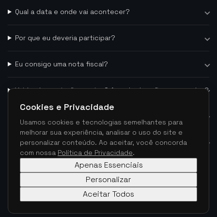
Qual a data e onde vai acontecer?
Por que eu deveria participar?
Eu consigo uma nota fiscal?
Vai ter transmissão ao vivo? As palestras ficam gravadas?
Cookies e Privacidade
Vocês emitem certificado de participação?
Usamos cookies e tecnologias semelhantes para
melhorar sua experiência, analisar o uso do site e
Eu posso pedir reembolso?
personalizar conteúdo. Ao aceitar, você concorda
com nossa
Política de Privacidade
.
Dúvidas sobre o evento?
Apenas Essenciais
Entre em contato com a organização
Personalizar
Enviar Mensagem
WhatsApp
Aceitar Todos