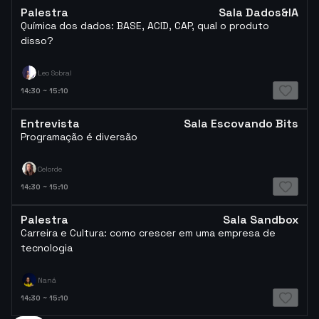
Palestra
Sala Dados&IA
Química dos dados: BASE, ACID, CAP, qual o produto
disso?
Leo Sobral
14:30
~
15:10
Entrevista
Sala Escovando Bits
Programação é diversão
Celorde
14:30
~
15:10
Palestra
Sala Sandbox
Carreira e Cultura: como crescer em uma empresa de
tecnologia
Naná
14:30
~
15:10