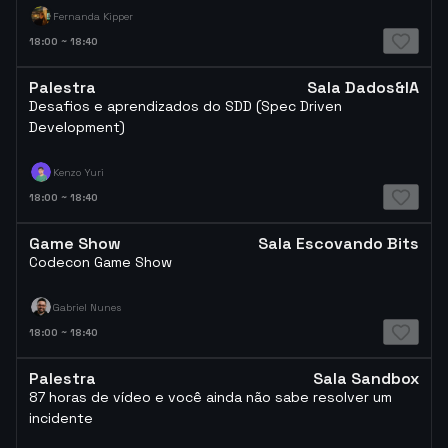
Fernanda Kipper
18:00
~
18:40
Palestra
Sala Dados&IA
Desafios e aprendizados do SDD (Spec Driven
Development)
Kenzo Yuri
18:00
~
18:40
Game Show
Sala Escovando Bits
Codecon Game Show
Gabriel Nunes
18:00
~
18:40
Palestra
Sala Sandbox
87 horas de vídeo e você ainda não sabe resolver um
incidente