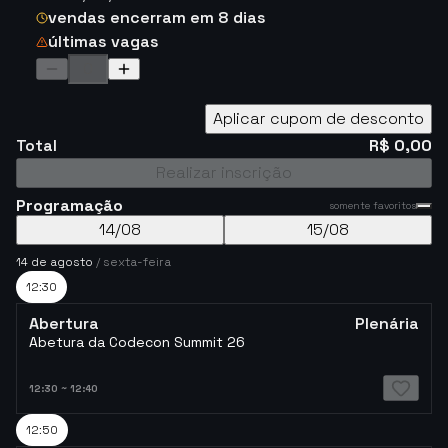
vendas encerram em 8 dias
últimas vagas
Aplicar cupom de desconto
Total
R$ 0,00
Realizar inscrição
Programação
somente favoritos
14
/
08
15
/
08
14
de
agosto
/
sexta-feira
12:30
Abertura
Plenária
Abetura da Codecon Summit 26
12:30
~
12:40
12:50